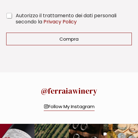
C
Autorizzo il trattamento dei dati personali
o
secondo la
Privacy Policy
n
f
i
Compra
r
m
a
t
i
o
n
*
@ferraiawinery
Follow My Instagram