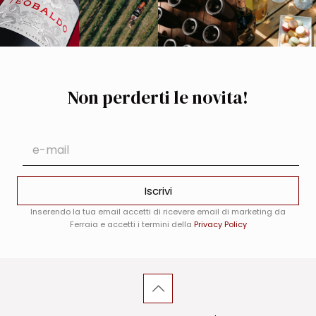
Non perderti le novita!
E
E
m
m
a
a
i
i
l
Iscrivi
l
*
*
E
Inserendo la tua email accetti di ricevere email di marketing da
m
Ferraia e accetti i termini della
Privacy Policy
a
i
l