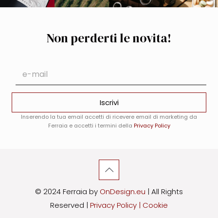
Non perderti le novita!
*
E
E
m
m
a
a
i
i
Iscrivi
l
l
*
E
Inserendo la tua email accetti di ricevere email di marketing da
m
Ferraia e accetti i termini della
Privacy Policy
a
i
l
© 2024 Ferraia by
OnDesign.eu
| All Rights
Reserved |
Privacy Policy |
Cookie